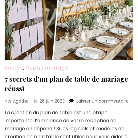
Invités
,
Repas mariage
7 secrets d’un plan de table de mariage
réussi
sur
par
Agathe
le
26 juin 2023
Laisser un commentaire
7
La création du plan de table est une étape
secr
importante, l’ambiance de votre réception de
d’un
plan
mariage en dépend ! Si les logiciels et modèles de
de
création de plan table sont utiles pour vous aider à