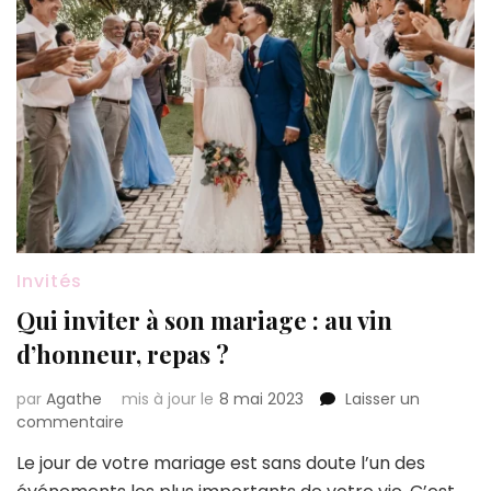
Invités
Qui inviter à son mariage : au vin
d’honneur, repas ?
par
Agathe
mis à jour le
8 mai 2023
Laisser un
sur
commentaire
Qui
Le jour de votre mariage est sans doute l’un des
inviter
à