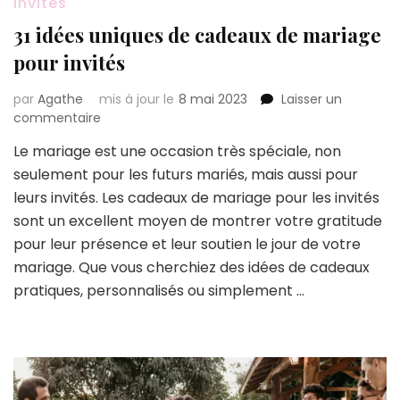
Invités
31 idées uniques de cadeaux de mariage
pour invités
par
Agathe
mis à jour le
8 mai 2023
Laisser un
sur
commentaire
31
Le mariage est une occasion très spéciale, non
idées
seulement pour les futurs mariés, mais aussi pour
uniques
de
leurs invités. Les cadeaux de mariage pour les invités
cadeaux
sont un excellent moyen de montrer votre gratitude
de
pour leur présence et leur soutien le jour de votre
mariage
mariage. Que vous cherchiez des idées de cadeaux
pour
invités
pratiques, personnalisés ou simplement …