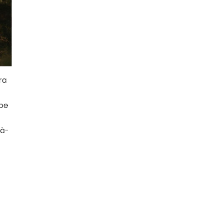
ra
obe
-à-