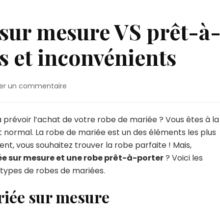
sur mesure VS prêt-à
s et inconvénients
sur
ser un commentaire
Robes
de
mariée
révoir l’achat de votre robe de mariée ? Vous êtes à la
sur
ait normal. La robe de mariée est un des éléments les plus
mesure
t, vous souhaitez trouver la robe parfaite ! Mais,
VS
e sur mesure et une robe prêt-à-porter
? Voici les
prêt-
à-
 types de robes de mariées.
porter
:
riée sur mesure
avantages
et
inconvénients