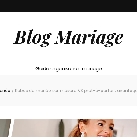
Blog Mariage
Guide organisation mariage
ariée
/
Robes de mariée sur mesure VS prêt-à-porter : avantage