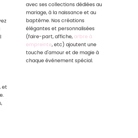
avec ses collections dédiées au
mariage, à la naissance et au
baptême. Nos créations
vez
élégantes et personnalisées
u
(faire-part, affiche,
arbre à
l
empreinte
, etc) ajoutent une
touche d'amour et de magie à
chaque événement spécial.
, et
e.
,