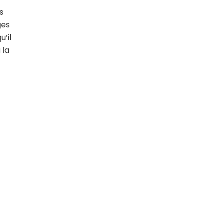
s
ges
’il
 la