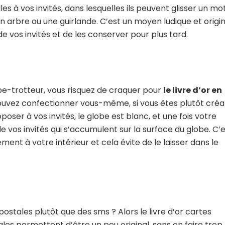
s à vos invités, dans lesquelles ils peuvent glisser un mo
 arbre ou une guirlande. C’est un moyen ludique et origin
e vos invités et de les conserver pour plus tard.
be-trotteur, vous risquez de craquer pour
le livre d’or en
ouvez confectionner vous-même, si vous êtes plutôt créat
oser à vos invités, le globe est blanc, et une fois votre
 vos invités qui s’accumulent sur la surface du globe. C’
lement à votre intérieur et cela évite de le laisser dans le
stales plutôt que des sms ? Alors le livre d’or cartes
ales permettent d’être un peu original, sans en faire trop 