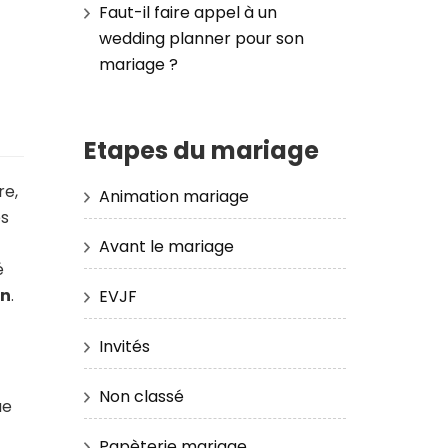
Faut-il faire appel à un
wedding planner pour son
mariage ?
Etapes du mariage
re,
Animation mariage
es
Avant le mariage
é
on
.
EVJF
Invités
Non classé
ue
Papèterie mariage