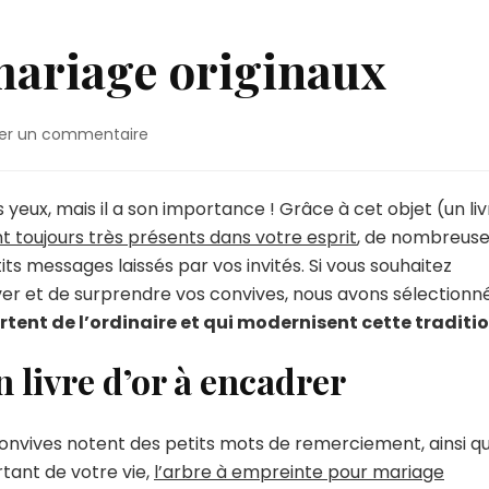
 mariage originaux
sur
ser un commentaire
12
livres
d’or
os yeux, mais il a son importance ! Grâce à cet objet (un liv
de
t toujours très présents dans votre esprit
, de nombreus
mariage
tits messages laissés par vos invités. Si vous souhaitez
originaux
over et de surprendre vos convives, nous avons sélectionn
ortent de l’ordinaire et qui modernisent cette traditi
 livre d’or à encadrer
s convives notent des petits mots de remerciement, ainsi q
tant de votre vie,
l’arbre à empreinte pour mariage