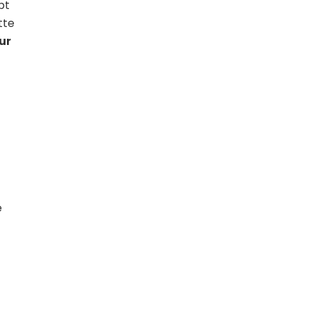
pt
tte
ur
e